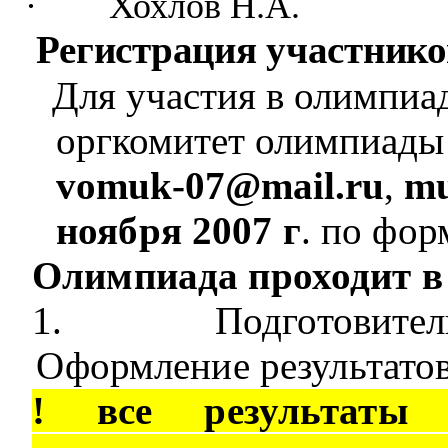
·
Хохлов Н.А.
Регистрация участник
Для участия в олимпиад
оргкомитет олимпиады 
vomuk
-07@
mail
.
ru
,
m
ноября 2007 г
. по фо
Олимпиада проходит в 
1.
Подготовите
Оформление результато
! все результаты