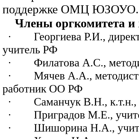
поддержке ОМЦ ЮЗОУО.
Члены оргкомитета и
·
Георгиева Р.И., дире
учитель РФ
·
Филатова А.С., мет
·
Мячев А.А., методист 
работник ОО РФ
·
Саманчук В.Н., к.т.н
·
Приградов М.Е., учи
·
Шишорина Н.А., учи