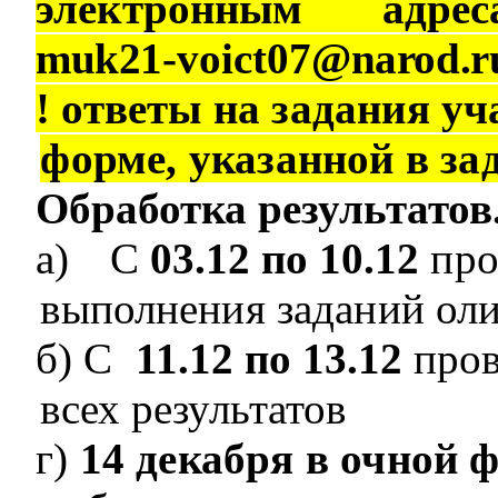
электронным адрес
muk
21
-
voict07
@
narod
.
r
! ответы на задания у
форме, указанной в за
Обработка результатов
a)
C
03.12
по 10.12
про
выполнения заданий ол
б) С
11.12
по 13.12
пров
всех результатов
г)
14 декабря в очной 