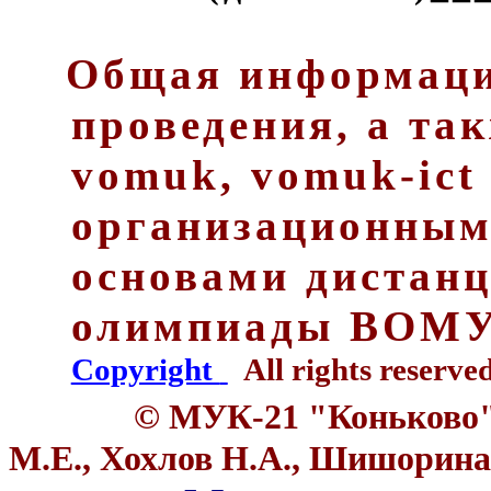
Общая информация
проведения, а та
vomuk
,
vomuk-ic
организационным
основами дистан
олимпиады ВОМУ
Copyright
All rights reserved
©
МУК-21 "Коньково
М.Е., Хохлов Н.А., Шишорина