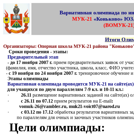
В
МУК-21
(ВОМУК-21)
И
тоги Оли
Организаторы: Опорная школа МУК-21 района "Конько
Сроки проведения - этапы:
Предварительный этап
- до 17 ноября 2007 г.
 прием предварительных заявок от учас
- 
с 19 ноября по 24 ноября 2007 г.
 тренировочное обучение и 
Этапы олимпиады
Вариативная олимпиада проводится МУК-21 на сайте(ах)
для учащихся по двум параллелям 7-9 кл. и 10-11 кл.:
·
26.11 
размещение вариативных заданий на сайте(ах) о
·
с
26.11 по 07.12
 прием результатов на E-mail
: 

vomuk
-26@
rambler
.
ru
, 
muk
21
-
voict07
@
narod
.
ru
·
с 03.12
по 17.12
 обработка результатов вариативных з
по параллелям для очных и заочных участников олимпи
Цели олимпиады: